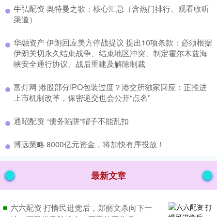
​牛弘配资 奥特曼之歌：核心汇总（含热门排行、观看收听
渠道）
​华融资产 伊朗回应美方停战提议 提出10项条款：必须根据
伊朗关切永久结束战争、结束地区冲突、制定霍尔木兹海
峡安全通行协议、战后重建及解除制裁
​富灯网 港股部分IPO包装过度？港交所独家回应：正推进
上市机制改革，保密递交也会公开“点名”
​通昭配资 “债务陷阱”帽子不能乱扣
​博远策略 8000亿元资金，将加快有序投放！
最新文章
六六配资 打懵民进党后，郑丽文杀向下一