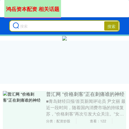
鸿岳资本配资 相关话题
搜索
普汇网 “价格刺客”正在刺痛谁的神经
■青岛财经日报/首页新闻评论员 尹文丽 最
近一段时间，随着国内消费市场的持续复
苏，“价格刺客”再次引发大众关注。“女子
遇糖果刺客6块糖卖466元”“三亚遭遇‘铁....
分类：配资炒股
查看：122