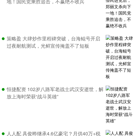
地！国民党乘胜追击，不赢绝不收兵
策略盈 大肆炒作里程碑突破，台海鲲号开启
过夜耐航测试，光鲜宣传掩盖不了短板
恒捷配资 102岁八路军老战士武汉安逝世，解
放上海时荣获“战斗英雄”
人人配 具俊晔继承4.6亿豪宅？月供40万+税