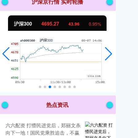
沪深京行情 实时轮播
沪深300
4695.27
北
43.96
0.95%
热点资讯
六六配资 打懵民进党后，郑丽文杀
向下一地！国民党乘胜追击，不赢