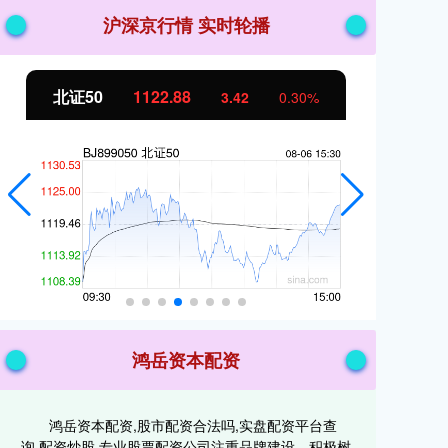
沪深京行情 实时轮播
创业板指
3515.56
基
-19.58
-0.55%
鸿岳资本配资
鸿岳资本配资,股市配资合法吗,实盘配资平台查
询,配资炒股,专业股票配资公司注重品牌建设，积极树