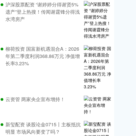
沪深股票配资 “谢婷婷分得谢贤5%
遗产”登上热搜！传闻谢霆锋分得浅
水湾房产
柳荷投资 国富新机遇混合A：2026
年第二季度利润368.86万元 净值增
长率3.23%
云资管 两家央企宣布增持！
新玺配资 谈股论金0715丨主板抵抗
明显 市场风向要变了吗？