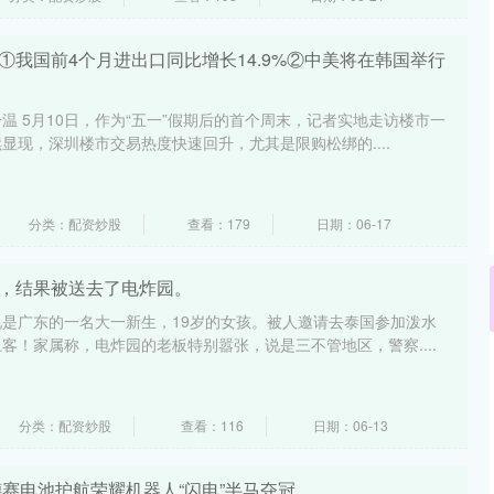
①我国前4个月进出口同比增长14.9%②中美将在韩国举行
温 5月10日，作为“五一”假期后的首个周末，记者实地走访楼市一
显现，深圳楼市交易热度快速回升，尤其是限购松绑的....
分类：配资炒股
查看：179
日期：06-17
玩，结果被送去了电炸园。
是广东的一名大一新生，19岁的女孩。被人邀请去泰国参加泼水
客！家属称，电炸园的老板特别嚣张，说是三不管地区，警察....
分类：配资炒股
查看：116
日期：06-13
！德赛电池护航荣耀机器人“闪电”半马夺冠