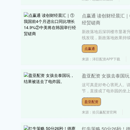
点赢通 读创财经晨汇｜
经贸磋商
新政落地后深圳楼市显著升
线发现，新政落地效果持续
点赢通
来源：泽巨配资APP下载
盈亚配资 女孩去泰国
这可真是好奇心害死人。说
节，直接成了电诈园的坐上
盈亚配资
来源：拾贝赢配资官网
红牛策略 50分26秒