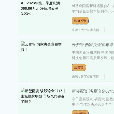
AI基金国富新机遇混合A（0
平均基金份额本期利润0.07
柳荷投资
沪深300
4651.31
.08
-0.24%
-6.85
-0.
来源：大业证券官网
云资管 两家央企宣布增
中国国新宣布增持 中国国
科技创新和高质量发展，旗
云资管
来源：建宝优配官网
新玺配资 谈股论金07
今日嘉宾观点 胡嘉斌 指
主 半导体双头还言之尚早 马
新玺配资