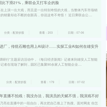
同比下滑21%，乘联会又打车企的脸
正在上演一出大戏，而且是一出特别奇怪的大戏，当整体汽车市场销
的销量却在不断的创新高，你说这奇不奇怪！ 近日乘联会公....
分类：配资炒股
查看：203
日期：07-06
进厂，传统石雕也用上AI设计……实探工业AI如何在雄安升
中国调研行”主题采访活动中，《每日经济新闻》记者来到雄安人工智能
者在现场了解到，园区已集聚90余家人工智能企业....
分类：配资炒股
查看：179
日期：07-02
常年直播不拍戏：我没办法，我演员的天赋不强，我演戏不好
料，贾乃亮在直播中的一段自白，再次把自己推上了热搜。面对网友 你怎