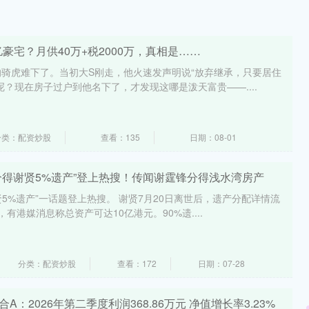
亿豪宅？月供40万+税2000万，真相是……
骑虎难下了。当初大S刚走，他火速发声明说“放弃继承，只要居住
呢？现在房子过户到他名下了，才发现这哪是泼天富贵——....
分类：配资炒股
查看：135
日期：08-01
分得谢贤5%遗产”登上热搜！传闻谢霆锋分得浅水湾房产
贤5%遗产”一话题登上热搜。 谢贤7月20日离世后，遗产分配详情流
有港媒消息称总资产可达10亿港元。90%遗....
分类：配资炒股
查看：172
日期：07-28
A：2026年第二季度利润368.86万元 净值增长率3.23%