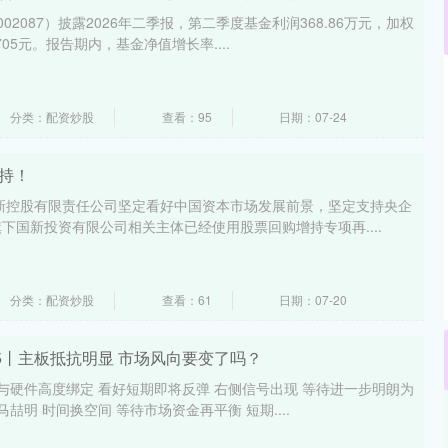
02087）披露2026年二季报，第二季度基金利润368.86万元，加权
05元。报告期内，基金净值增长率....
北证50
1122.88
15%
3.42
0.30%
分类：配资炒股
查看：95
日期：07-24
持！
新控股有限责任公司坚定看好中国资本市场发展前景，坚定支持央企
下国新投资有限公司相关主体已经使用股票回购增持专项再....
分类：配资炒股
查看：61
日期：07-20
15丨主板抵抗明显 市场风向要变了吗？
数与硬件高度绑定 看好短期即将反弹 右侧信号出现 等待进一步明朗为
喆明 时间换空间 等待市场资金再平衡 短期....