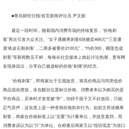
■青岛财经日报/首页新闻评论员 尹文丽
最近一段时间，随着国内消费市场的持续复苏，“价格刺
客”再次引发大众关注。“女子遇糖果刺客6块糖卖466元”“三亚遭
遇‘铁皮石斛刺客’，二两多被要价2100元”，“均价300，榴莲也成
刺客”等新闻数见不鲜，每每在社交媒体上掀起讨论热潮，更有网
友现身说法，分享自己被虚标的价格“刺痛”的经历。
“价格刺客”，即商家出于主观故意，将高价商品与同类低价
商品混杂摆放，未在醒目位置标注价格。消费者本以为购买的是
平价商品，买单时才发觉被“宰”，但碍于面子又不好放回，只能
忍气吞声，这实质上是一种变相价格欺诈行为。如前文所述糖果
刺客，商家在价格标签上以“克重”为计量单位，并故意遮挡，而
消费者误以为以“斤”为单位。在称重后商家又以“现切现卖”为借口