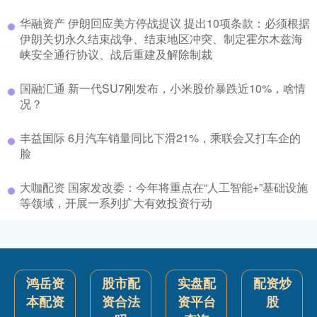
华融资产 伊朗回应美方停战提议 提出10项条款：必须根据
伊朗关切永久结束战争、结束地区冲突、制定霍尔木兹海
峡安全通行协议、战后重建及解除制裁
国融汇通 新一代SU7刚发布，小米股价暴跌近10%，啥情
况？
丰益国际 6月汽车销量同比下滑21%，乘联会又打车企的
脸
大咖配资 国家发改委：今年将重点在“人工智能+”基础设施
等领域，开展一系列扩大有效投资行动
鸿岳资
股市配
实盘配
配资炒
本配资
资合法
资平台
股