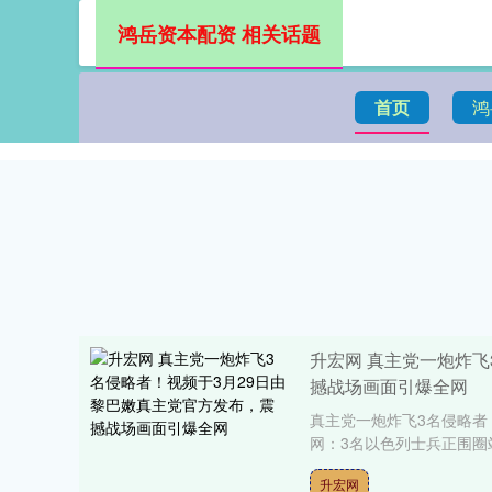
鸿岳资本配资 相关话题
首页
鸿
升宏网 真主党一炮炸飞
撼战场画面引爆全网
真主党一炮炸飞3名侵略者
网：3名以色列士兵正围圈
升宏网