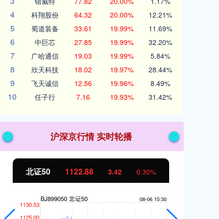
3
锴威特
77.82
20.00%
1.17%
4
科翔股份
64.32
20.00%
12.21%
5
蜀道装备
33.61
19.99%
11.69%
6
中巨芯
27.85
19.99%
32.20%
7
广哈通信
19.03
19.99%
5.84%
8
欣天科技
18.02
19.97%
28.44%
9
飞天诚信
12.56
19.96%
8.49%
10
任子行
7.16
19.93%
31.42%
沪深京行情 实时轮播
北证50
1122.88
创
3.42
0.30%