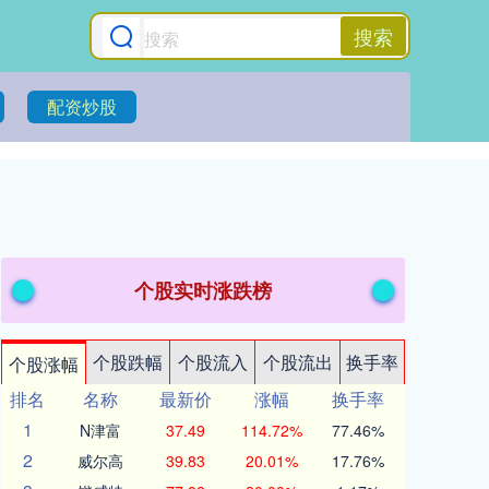
搜索
配资炒股
个股实时涨跌榜
个股跌幅
个股流入
个股流出
换手率
个股涨幅
排名
名称
最新价
涨幅
换手率
1
N津富
37.49
114.72%
77.46%
2
威尔高
39.83
20.01%
17.76%