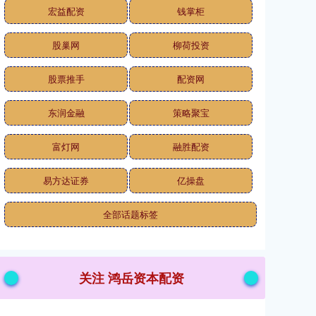
宏益配资
钱掌柜
股巢网
柳荷投资
股票推手
配资网
东润金融
策略聚宝
富灯网
融胜配资
易方达证券
亿操盘
全部话题标签
关注 鸿岳资本配资