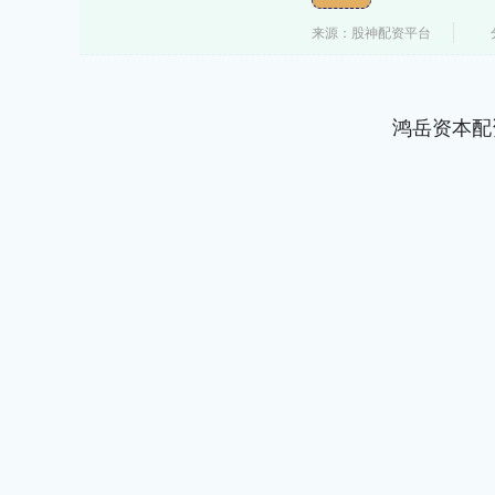
来源：股神配资平台
鸿岳资本配
深证成指
14110.12
.92
0.57%
-34.08
-0