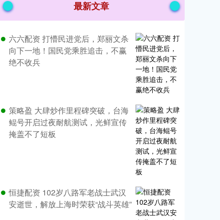
最新文章
六六配资 打懵民进党后，郑丽文杀
向下一地！国民党乘胜追击，不赢
绝不收兵
策略盈 大肆炒作里程碑突破，台海
鲲号开启过夜耐航测试，光鲜宣传
掩盖不了短板
恒捷配资 102岁八路军老战士武汉
安逝世，解放上海时荣获“战斗英雄”