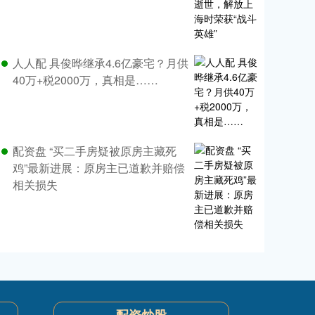
人人配 具俊晔继承4.6亿豪宅？月供
40万+税2000万，真相是……
配资盘 “买二手房疑被原房主藏死
鸡”最新进展：原房主已道歉并赔偿
相关损失