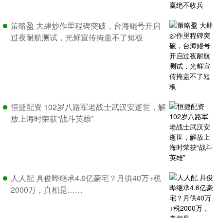
策略盈 大肆炒作里程碑突破，台海鲲号开启
过夜耐航测试，光鲜宣传掩盖不了短板
恒捷配资 102岁八路军老战士武汉安逝世，解
放上海时荣获“战斗英雄”
人人配 具俊晔继承4.6亿豪宅？月供40万+税
2000万，真相是……