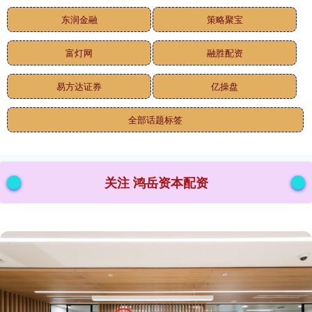
东润金融
策略聚宝
富灯网
融胜配资
易方达证券
亿操盘
全部话题标签
关注 鸿岳资本配资