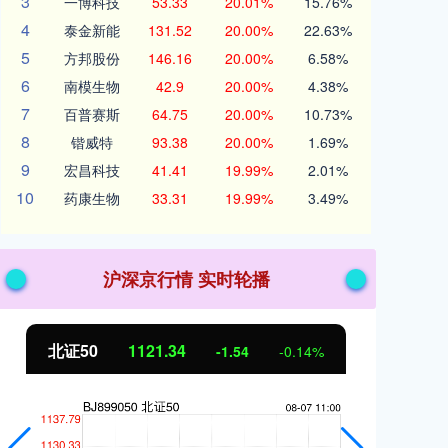
3
一博科技
53.33
20.01%
15.76%
4
泰金新能
131.52
20.00%
22.63%
5
方邦股份
146.16
20.00%
6.58%
6
南模生物
42.9
20.00%
4.38%
7
百普赛斯
64.75
20.00%
10.73%
8
锴威特
93.38
20.00%
1.69%
9
宏昌科技
41.41
19.99%
2.01%
10
药康生物
33.31
19.99%
3.49%
沪深京行情 实时轮播
北证50
1121.34
创
-1.54
-0.14%