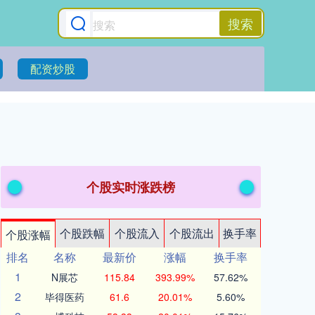
搜索
配资炒股
个股实时涨跌榜
个股跌幅
个股流入
个股流出
换手率
个股涨幅
排名
名称
最新价
涨幅
换手率
1
N展芯
115.84
393.99%
57.62%
2
毕得医药
61.6
20.01%
5.60%