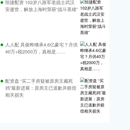
恒捷配资 102岁八路军老战士武汉
安逝世，解放上海时荣获“战斗英雄”
人人配 具俊晔继承4.6亿豪宅？月供
40万+税2000万，真相是……
配资盘 “买二手房疑被原房主藏死
鸡”最新进展：原房主已道歉并赔偿
相关损失