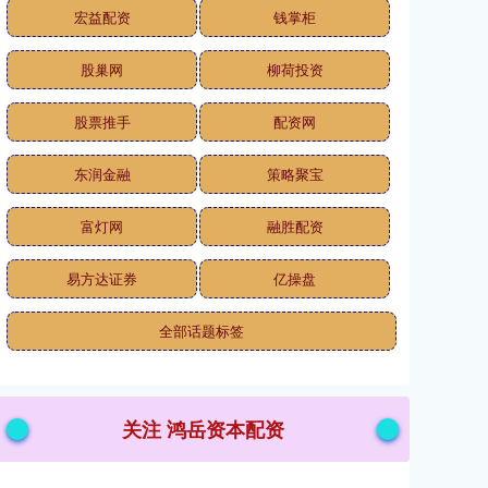
宏益配资
钱掌柜
股巢网
柳荷投资
股票推手
配资网
东润金融
策略聚宝
富灯网
融胜配资
易方达证券
亿操盘
全部话题标签
关注 鸿岳资本配资