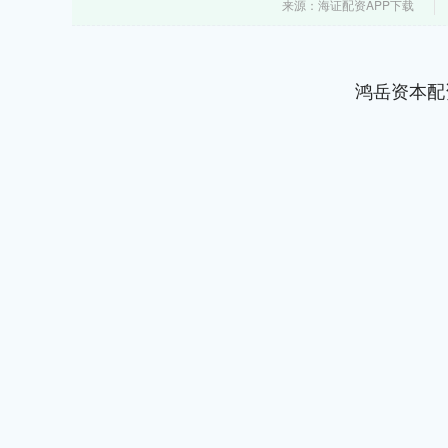
来源：海证配资APP下载
鸿岳资本配
深证成指
14265.34
.97
0.31%
155.22
1