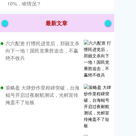
10%，啥情况？
最新文章
六六配资 打懵民进党后，郑丽文杀
向下一地！国民党乘胜追击，不赢
绝不收兵
策略盈 大肆炒作里程碑突破，台海
鲲号开启过夜耐航测试，光鲜宣传
掩盖不了短板