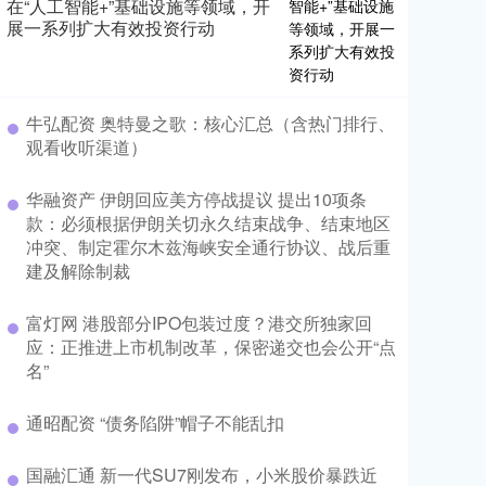
在“人工智能+”基础设施等领域，开
展一系列扩大有效投资行动
​牛弘配资 奥特曼之歌：核心汇总（含热门排行、
观看收听渠道）
​华融资产 伊朗回应美方停战提议 提出10项条
款：必须根据伊朗关切永久结束战争、结束地区
冲突、制定霍尔木兹海峡安全通行协议、战后重
建及解除制裁
​富灯网 港股部分IPO包装过度？港交所独家回
应：正推进上市机制改革，保密递交也会公开“点
名”
​通昭配资 “债务陷阱”帽子不能乱扣
​国融汇通 新一代SU7刚发布，小米股价暴跌近