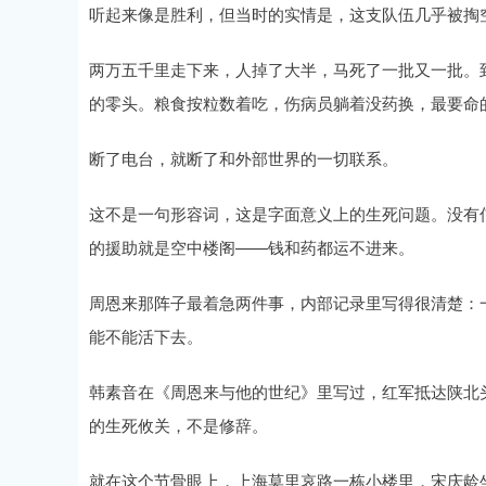
听起来像是胜利，但当时的实情是，这支队伍几乎被掏
两万五千里走下来，人掉了大半，马死了一批又一批。
深证成指
14311.01
.68
1.02%
200.89
1
的零头。粮食按粒数着吃，伤病员躺着没药换，最要命
断了电台，就断了和外部世界的一切联系。
这不是一句形容词，这是字面意义上的生死问题。没有
的援助就是空中楼阁——钱和药都运不进来。
周恩来那阵子最着急两件事，内部记录里写得很清楚：
能不能活下去。
韩素音在《周恩来与他的世纪》里写过，红军抵达陕北
的生死攸关，不是修辞。
就在这个节骨眼上，上海莫里哀路一栋小楼里，宋庆龄