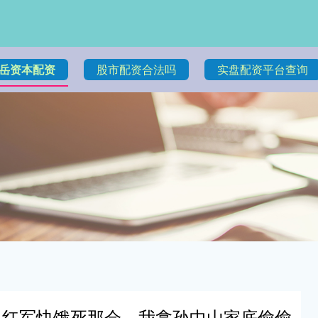
岳资本配资
股市配资合法吗
实盘配资平台查询
：红军快饿死那会，我拿孙中山家底偷偷