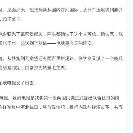
良。见面那天，他把局势从国内讲到国际，从日军压境讲到剿共
，拍了桌子。
电台联系了瓦窑堡那边，两头都确认了这个人可信。确认完，张
员张子华一起送到了肤施——也就是今天的延安。
缝。从肤施到瓦窑堡还有两百里烂泥路。张学良又派了一个骑兵
交给秦邦宪，由秦邦宪转呈毛主席。
拍成电报发了出去。
一封电报。这封电报是我党第一次向国民党正式提出联合抗日的谈
许红军集中河北抗日，释放政治犯，推行内政与经济改革，共五