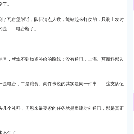
空了。
到了瓦窑堡附近，队伍清点人数，能站起来打仗的，只剩出发时
沪深300
4694.44
.42%
43.13
0.93%
的是——电台断了。
信号，就拿不到物资补给的路线；没有通讯，上海、莫斯科那边
一是电台，二是粮食。两件事说的其实是同一件事——这支队伍
头几个礼拜，周恩来最要紧的任务就是重建对外通讯，那是真正
坐不住了。