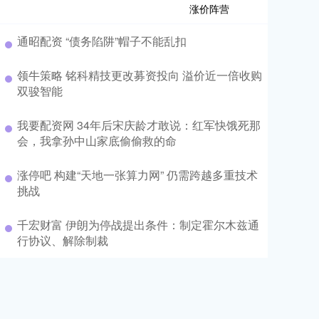
通昭配资 “债务陷阱”帽子不能乱扣
领牛策略 铭科精技更改募资投向 溢价近一倍收购
双骏智能
我要配资网 34年后宋庆龄才敢说：红军快饿死那
会，我拿孙中山家底偷偷救的命
涨停吧 构建“天地一张算力网” 仍需跨越多重技术
挑战
千宏财富 伊朗为停战提出条件：制定霍尔木兹通
行协议、解除制裁