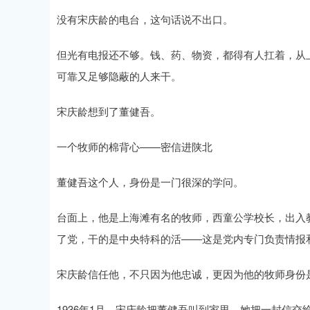
没有宋庆龄的电台，这句话说不出口。
但光有电报还不够。钱、药、物资，都得有人扛着，从
可靠又足够隐蔽的人来干。
宋庆龄想到了董健吾。
一个牧师的棉背心——密信进陕北
董健吾这个人，身份是一门很深的学问。
台面上，他是上海滩有名的牧师，西童公学校长，出入教
了党，干的是中央特科的活——这是党内专门负责情报
宋庆龄信任他，不只因为他忠诚，更因为他的牧师身份
1936年1月，宋庆龄把董健吾叫到家里。她把一封信