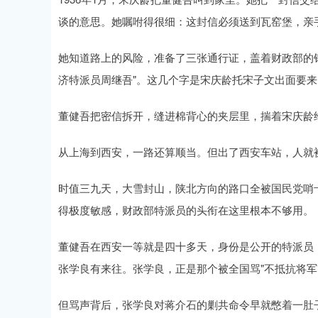
谈的意思。她嘱咐得很细：这封信必须送到瓦窑堡，亲
她知道路上的风险，准备了三张通行证，盖着财政部的
济特派员周继吾"。这几个字是宋庆龄托宋子文出面要
董健吾把密信拆开，缝进棉背心的夹层里，揣着宋庆龄
从上海到西安，一路还算顺当。但出了西安车站，人就
时值三九天，大雪封山，陕北方向的路口全被国民党哨
得极度敏感，财政部特派员的头衔在这里根本不够用。
董健吾在西安一等就是四十多天，身份是公开的特派员
张学良有来往。张学良，正是那个被全国骂"不抵抗将军
但骂声背后，张学良对蒋介石的剿共命令早就憋着一肚