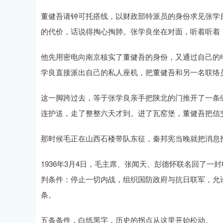
董健吾请钟可托搭线，以财政部特派员的身份求见张学
的代价，话说得掏心掏肺。张学良坐在对面，听着听着
他先用密电向南京核实了董健吾的身份，又通过自己的
学良直接派出自己的私人座机，把董健吾和另一名联络
这一脚跨过去，等于张学良亲手把陕北的门推开了一条
连护送，走了整整六天才到。进了瓦窑堡，董健吾把信
那时候毛正在山西石楼带队东征，秦邦宪当晚就把消息
1936年3月4日，毛主席、张闻天、彭德怀联名回了
判条件：停止一切内战，组织国防政府与抗日联军，允
条。
五条条件，白纸黑字，历史的拐点从这里开始松动。