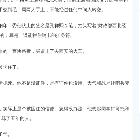
手交到毛、周两人手上，不能经过任何中间人转交。
钢印，委任状上的签名是孔祥熙亲笔，抬头写着"财政部西北经
来的，算是一道能拦住哨卡的护身符。
给的一百块路费，买票上了去西安的火车。
被卡住了。
卡扼死。他不是没证件，是有证件也没用。天气和战局让哨兵变
，实际上是个被困住的信使。急得没办法，他想起同学钟可托和
"骂了五年的人。
子气。