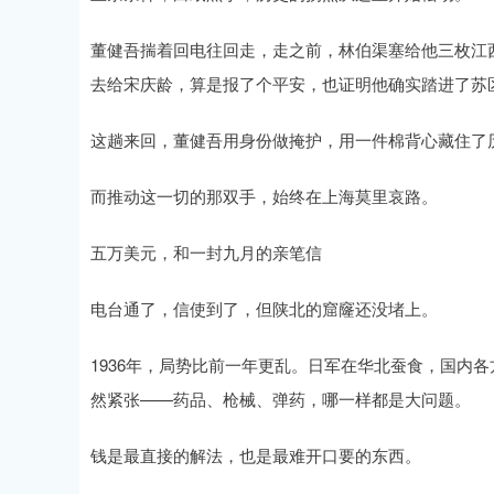
董健吾揣着回电往回走，走之前，林伯渠塞给他三枚江
去给宋庆龄，算是报了个平安，也证明他确实踏进了苏
这趟来回，董健吾用身份做掩护，用一件棉背心藏住了
而推动这一切的那双手，始终在上海莫里哀路。
五万美元，和一封九月的亲笔信
电台通了，信使到了，但陕北的窟窿还没堵上。
1936年，局势比前一年更乱。日军在华北蚕食，国内
然紧张——药品、枪械、弹药，哪一样都是大问题。
钱是最直接的解法，也是最难开口要的东西。