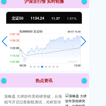
沪深京行情 实时轮播
北证50
1134.24
创
11.37
1.01%
热点资讯
策略盈 大肆炒作里程碑突破，台海
鲲号开启过夜耐航测试，光鲜宣传