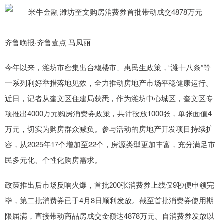
齐鲁晚报·齐鲁壹点 马凤丽
今年以来，潍坊市密集出台稳楼市、惠民生政策，“潍十八条”等
一系列利好举措落地见效，全力推动房地产市场平稳健康运行。
近日，记者从奎文区住建局获悉，作为潍坊中心城区，奎文区专
项推出4000万元购房消费券政策，共计投放1000张，单张面值4
万元，切实为购房群众减负。参与活动的房地产开发项目持续扩
容，从2025年17个增加至22个，房源类型更加丰富，充分满足市
民多元化、个性化购房需求。
政策推出后市场反响火爆，首批200张消费券上线仅9秒便申领完
毕，第二批消费券已于4月8日顺利发放。截至首批消费券使用期
限届满，直接带动商品房成交金额达4878万元。自消费券发放以