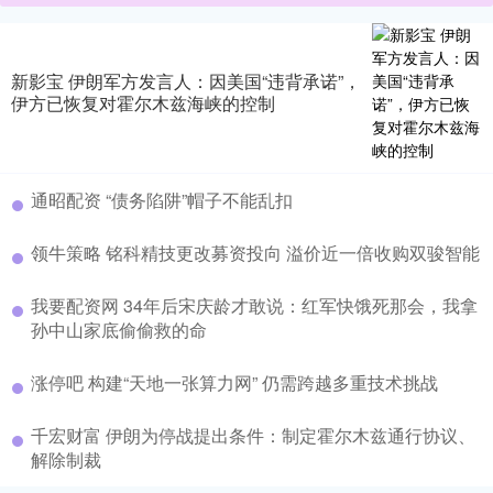
新影宝 伊朗军方发言人：因美国“违背承诺”，
伊方已恢复对霍尔木兹海峡的控制
通昭配资 “债务陷阱”帽子不能乱扣
领牛策略 铭科精技更改募资投向 溢价近一倍收购双骏智能
我要配资网 34年后宋庆龄才敢说：红军快饿死那会，我拿
孙中山家底偷偷救的命
涨停吧 构建“天地一张算力网” 仍需跨越多重技术挑战
千宏财富 伊朗为停战提出条件：制定霍尔木兹通行协议、
解除制裁