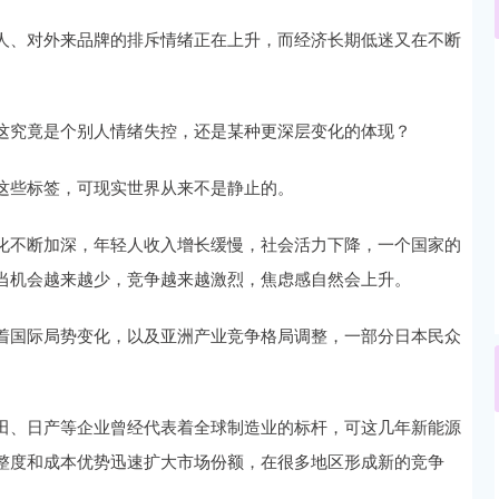
人、对外来品牌的排斥情绪正在上升，而经济长期低迷又在不断
深证成指
14311.01
02%
200.89
1.42%
这究竟是个别人情绪失控，还是某种更深层变化的体现？
这些标签，可现实世界从来不是静止的。
化不断加深，年轻人收入增长缓慢，社会活力下降，一个国家的
当机会越来越少，竞争越来越激烈，焦虑感自然会上升。
着国际局势变化，以及亚洲产业竞争格局调整，一部分日本民众
田、日产等企业曾经代表着全球制造业的标杆，可这几年新能源
整度和成本优势迅速扩大市场份额，在很多地区形成新的竞争