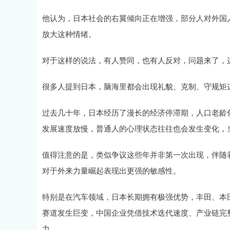
他认为，日本社会的右翼倾向正在增强，部分人对外国
放大这种情绪。
上证指数
3940.04
.40
2.13%
39.68
1.
对于这样的说法，有人赞同，也有人反对，问题来了，
很多人提到日本，脑海里都会出现礼貌、克制、守规矩
过去几十年，日本经历了漫长的经济停滞期，人口老龄
发展速度放慢，普通人的心理状态往往也会发生变化，
值得注意的是，类似争议这些年并非第一次出现，伴随
对于外来力量崛起表现出更强的敏感性。
特别是在汽车领域，日本长期拥有极强优势，丰田、本
赛道发生巨变，中国企业凭借技术迭代速度、产业链完
力。