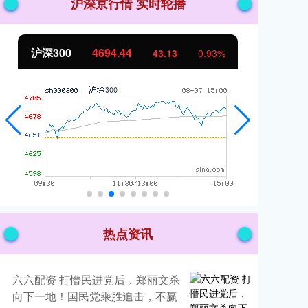
沪深京行情 实时轮播
沪深300
4694.44
北
43.13
0.93%
热点资讯
六六配资 打懵民进党后，郑丽文杀
向下一地！国民党乘胜追击，不赢