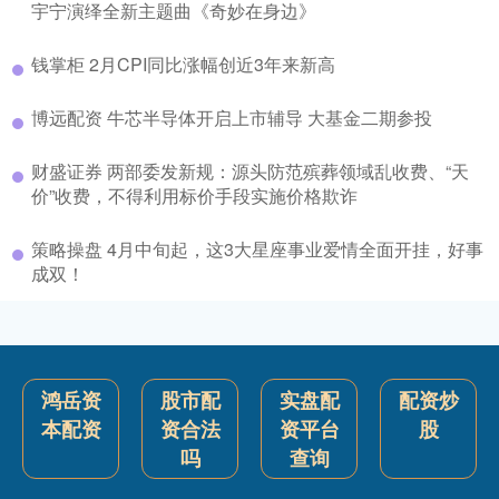
宇宁演绎全新主题曲《奇妙在身边》
钱掌柜 2月CPI同比涨幅创近3年来新高
博远配资 牛芯半导体开启上市辅导 大基金二期参投
财盛证券 两部委发新规：源头防范殡葬领域乱收费、“天
价”收费，不得利用标价手段实施价格欺诈
策略操盘 4月中旬起，这3大星座事业爱情全面开挂，好事
成双！
鸿岳资
股市配
实盘配
配资炒
本配资
资合法
资平台
股
吗
查询