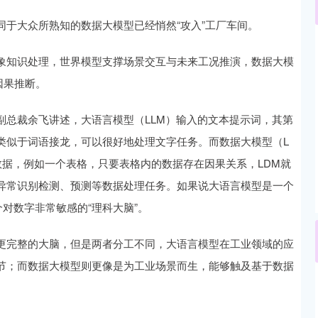
于大众所熟知的数据大模型已经悄然“攻入”工厂车间。
沪深300
4681.84
-0.78%
-12.60
-0.27%
象知识处理，世界模型支撑场景交互与未来工况推演，数据大模
与因果推断。
副总裁余飞讲述，大语言模型（LLM）输入的文本提示词，其第
tion），类似于词语接龙，可以很好地处理文字任务。而数据大模型（L
数据，例如一个表格，只要表格内的数据存在因果关系，LDM就
异常识别检测、预测等数据处理任务。如果说大语言模型是一个
对数字非常敏感的“理科大脑”。
更完整的大脑，但是两者分工不同，大语言模型在工业领域的应
节；而数据大模型则更像是为工业场景而生，能够触及基于数据