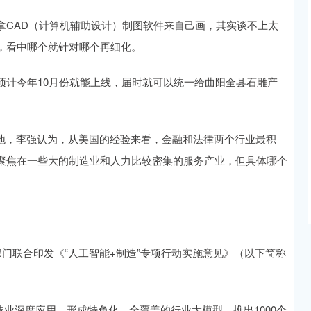
拿CAD（计算机辅助设计）制图软件来自己画，其实谈不上太
，看中哪个就针对哪个再细化。
预计今年10月份就能上线，届时就可以统一给曲阳全县石雕产
落地，李强认为，从美国的经验来看，金融和法律两个行业最积
聚焦在一些大的制造业和人力比较密集的服务产业，但具体哪个
部门联合印发《“人工智能+制造”专项行动实施意见》（以下简称
制造业深度应用，形成特色化、全覆盖的行业大模型，推出1000个