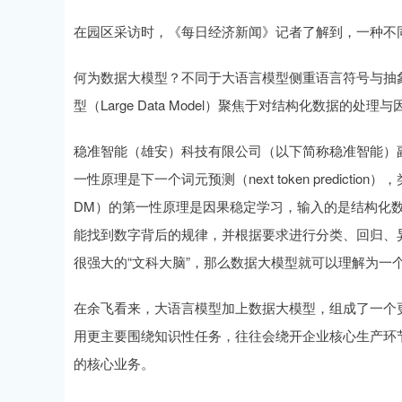
在园区采访时，《每日经济新闻》记者了解到，一种不同
深证成指
14198.83
6.00
0.41%
-112.18
何为数据大模型？不同于大语言模型侧重语言符号与抽
型（Large Data Model）聚焦于对结构化数据的处理
稳准智能（雄安）科技有限公司（以下简称稳准智能）
一性原理是下一个词元预测（next token predic
DM）的第一性原理是因果稳定学习，输入的是结构化
能找到数字背后的规律，并根据要求进行分类、回归、
很强大的“文科大脑”，那么数据大模型就可以理解为一个
在余飞看来，大语言模型加上数据大模型，组成了一个
用更主要围绕知识性任务，往往会绕开企业核心生产环
的核心业务。