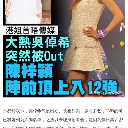
乐易玲表示，吴倬希气质出众、长相甜美、多才多艺，TVB的确
已将她列为入围名单，之所以未现身记者会，是因为佳丽集训密