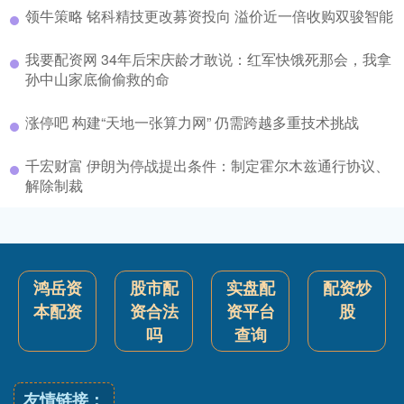
领牛策略 铭科精技更改募资投向 溢价近一倍收购双骏智能
我要配资网 34年后宋庆龄才敢说：红军快饿死那会，我拿
孙中山家底偷偷救的命
涨停吧 构建“天地一张算力网” 仍需跨越多重技术挑战
千宏财富 伊朗为停战提出条件：制定霍尔木兹通行协议、
解除制裁
鸿岳资
股市配
实盘配
配资炒
本配资
资合法
资平台
股
吗
查询
友情链接：